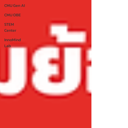
CMU Gen AI
CMU OBE
STEM
Center
InnoMind
Lab