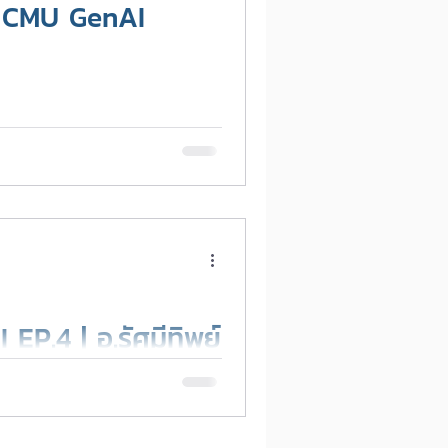
 CMU GenAI
EP.4 | อ.รัศมีทิพย์
Matthew ทำงานยัง