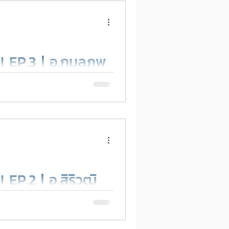
 EP.3 | อ.กมลภพ
Matthew CMU
ไรได้บ้าง?
P.2 | อ.สิริวุฒิ
การเขียน Prompt
ธิภาพ ด้วย