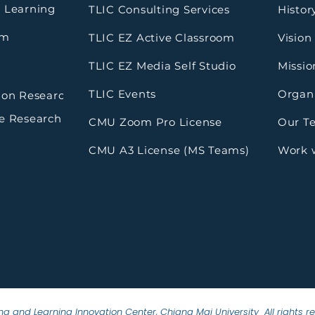
 Learning
TLIC Consulting Services
Histor
rm
TLIC EZ Active Classroom
Vision
TLIC EZ Media Self Studio
Missio
TLIC Events
Organi
ion Research
e Research
CMU Zoom Pro License
Our T
CMU A3 License (MS Teams)
Work 
g and Learning Innovation Center, Chiang Mai University All rights r