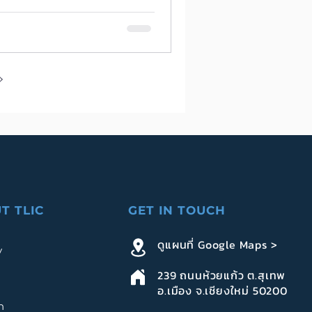
ห้เข้ากับยุคสมัย:
PL ของ อาจารย์
์ นรพัลลภ
T TLIC
GET IN TOUCH
ดูแผนที่ Google Maps >
y
239
ถนนห้วยแก้ว ต.สุเทพ
อ.เมือง จ.เชียงใหม่ 50200
n