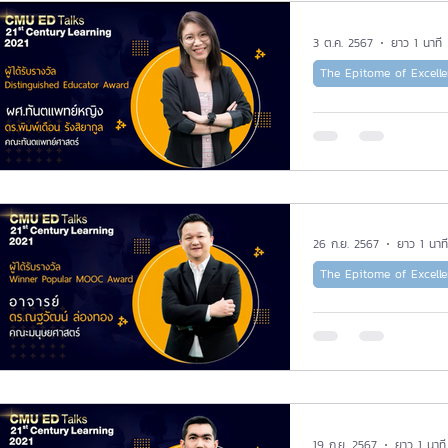
3 ต.ค. 2567
ยาว 1 นาที
The Epitome of Excell
เปลี่ยน “กา
เรียนรู้” : การแบ่งปัน
ประสบการณ
ผศ.ทพญ. ดร.
26 ก.ย. 2567
ยาว 1 นาที
The Epitome of Excell
ยากูล
เปิดสูตรลั
ร่วมแบ่งปั
อ.ดร.ณฐวัฒน
19 ก.ย. 2567
ยาว 1 นาที