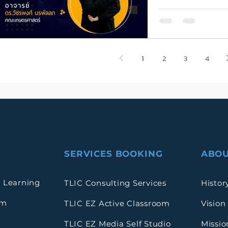
ปรับการสอนใ
กลยุทธ์ Ai
ดร.วัชรพงศ
1
2
3
4
SERVICES BOOKING
ABOU
 Learning
TLIC Consulting Services
Histor
rm
TLIC EZ Active Classroom
Vision
TLIC EZ Media Self Studio
Missio