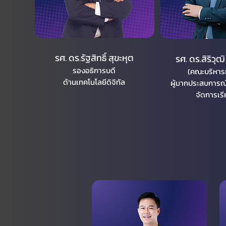
รศ. ดร.รัฐสิทธิ์ สุขะหุต
รศ. ดร.สิริวุฒ
รองอธิการบดี​
(คณะบริหารธ
ด้านเทคโนโลยีดิจิทัล
ผู้มากประสบการณ์
จัดการเรีย