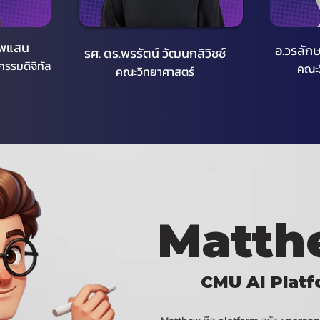
เทพแสน
อ.วรลักษ
รศ. ดร.พรรัตน์ วัฒนกสิวิชช์
กรรมดิจิทัล
คณะว
คณะวิทยาศาสตร์
Matt
CMU AI Plat