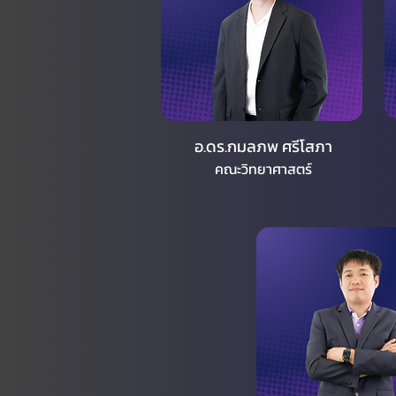
อ.ดร.กมลภพ ศรีโสภา
คณะวิทยาศาสตร์