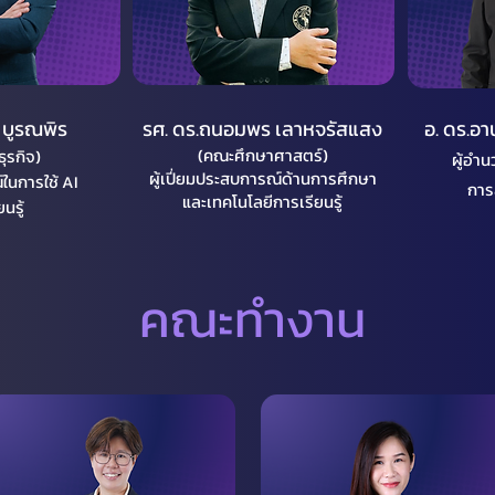
ิ บูรณพิร
รศ. ดร.ถนอมพร เลาหจรัสแสง
อ. ดร.อาน
(คณะศึกษาศาสตร์)
ุรกิจ)
ผู้อำ
ผู้เปี่ยมประสบการณ์ด้านการศึกษา
ในการใช้ AI
การ
และเทคโนโลยีการเรียนรู้
นรู้
คณะทำงาน