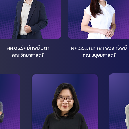
ผศ.ดร.รัศมีทิพย์ วิตา
ผศ.ดร.มณทิญา พ่วงทรัพย์
คณะวิทยาศาสตร์
คณะมนุษยศาสตร์