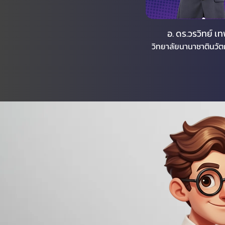
อ. ดร.วรวิทย์ 
วิทยาลัยนานาชาตินวัต