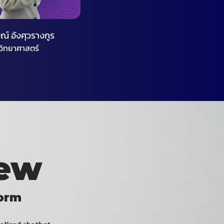
ณ์ อังศุวรางกูร
ิทยาศาสตร์
hew
form