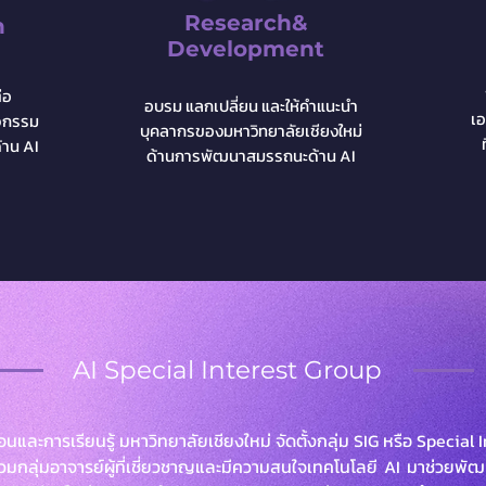
Research&
n
Development
่อ
อบรม แลกเปลี่ยน
และให้คำแนะนำ
เ
จกรรม
บุคลากร
ของมหาวิทยาลัยเชียงใหม่
าน AI
ด้านการพัฒนาสมรรถนะด้าน AI
AI Special Interest Group
และการเรียนรู้ มหาวิทยาลัยเชียงใหม่ จัดตั้งกลุ่ม SIG หรือ Special
รวมกลุ่มอาจารย์ผู้ที่เชี่ยวชาญและมีความสนใจเทคโนโลยี AI มาช่วยพ