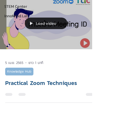
STEM Center
InnoMind Lab
Load video
5 เม.ย. 2565
ยาว 1 นาที
Knowledge Hub
Practical Zoom Techniques