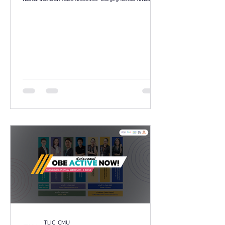
ตอบเดียวของการการันตีความสำเร็จอีกต่อไป มหาวิทยาลัย
เชียงใหม่ (มช.) จึงได้จัดงานสัมมนาครั้งสำคัญภายใต้ชื่อ
“CMU MODEL: พลิกแนวคิด สร้างบัณฑิตยุคใหม่ด้วย
ผลลัพธ์” เพื่อประกาศวิสัยทัศน์และกางแผนที่นำทาง
(Roadmap) ด้านการจัดการศึกษาแนวใหม่ ที่ไม่ได้มองแค่
การสอนในห้องเรียน แต่คือการสร้าง “ระบบนิเวศการเรียน
รู้” ที่ยืดหยุ่น ตอบโจทย์ตลาดแรงงาน และขับเคลื่อนด้วย
ผลลัพธ์อย่างแท้จริง บทความนี้ขอพาคุณไปเจาะลึกภาพ
รวมและประเด็นสำคัญจากงานส
TLIC CMU