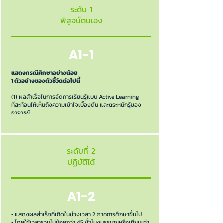
ระดับ 1
พิสูจน์ตนเอง
A1-1
แสดงกรณีศึกษาอย่างน้อย
1 ตัวอย่างของตัวชี้วัดต่อไปนี้
(1) ผลสำเร็จในการจัดการเรียนรู้แบบ Active Learning
ที่สะท้อนให้เห็นถึงความเข้าใจเบื้องต้น และตระหนักรู้ของ
อาจารย์
ระดับที่ 2
ปฏิบัติได้
A1-2
• แสดงผลสำเร็จที่เกิดในช่วงเวลา 2 ภาคการศึกษาขึ้นไป
• โดยใช้เวลารวมไม่น้อยกว่า 45 ชั่วโมงบรรยายหรือเทียบเท่า