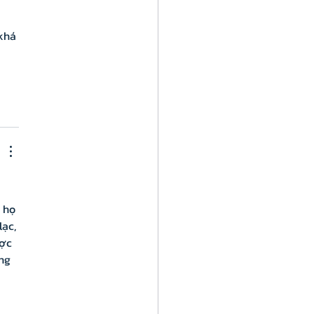
khá 
 họ 
ạc, 
ợc 
ng 