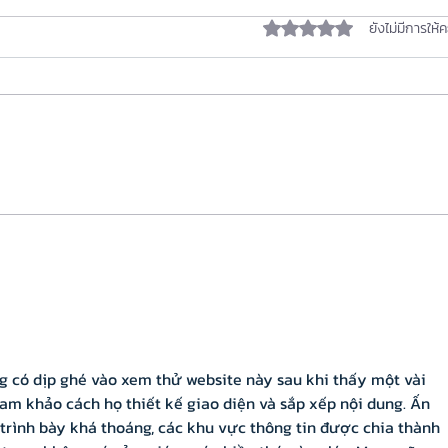
ประกาศรายชื่อคุณครูที่ได้รับการ
ได้รับ 0 เต็ม 5 ดาว
ยังไม่มีการให้
คัดเลือกเข้าร่วมกิจกรรม DATA
x STEM with GoGo Board &
ภายใต้โครงการวิจัยการเรียนรู้
Vernier Sensors
วิทยาการข้อมูลด้วยชุดอุปกรณ์ตรวจ
วัดแบบประดิษฐ์และนำกลับไปใช้ ตามที่
โครงการวิจัยการเรียนรู้วิทยาการข้อ...
เริ่ม
Now ง
นโยบ
การเ
g có dịp ghé vào xem thử website này sau khi thấy một vài 
am khảo cách họ thiết kế giao diện và sắp xếp nội dung. Ấn 
trình bày khá thoáng, các khu vực thông tin được chia thành 