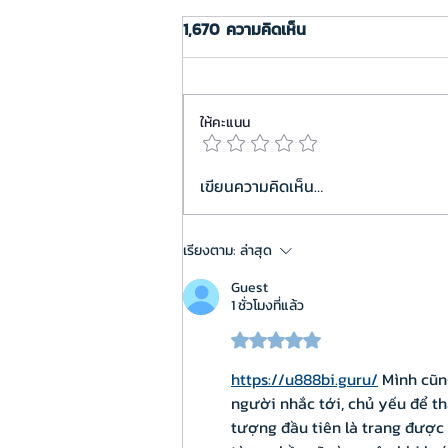
1,670 ความคิดเห็น
ให้คะแนน
งานสัมมนา “CMU MODEL: พลิก
เขียนความคิดเห็น…
แนวคิด สร้างบัณฑิตยุคใหม่ด้วย
ผลลัพธ์” | 29 เมษายน 2569
เรียงตาม:
ล่าสุด
@CMU STeP
Guest
1 ชั่วโมงที่แล้ว
ได้รับ 5 เต็ม 5 ดาว
https://u888bi.guru/
 Mình cũn
người nhắc tới, chủ yếu để th
tượng đầu tiên là trang được 