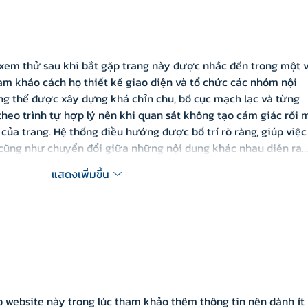
 xem thử sau khi bắt gặp trang này được nhắc đến trong một v
am khảo cách họ thiết kế giao diện và tổ chức các nhóm nội 
ng thể được xây dựng khá chỉn chu, bố cục mạch lạc và từng 
heo trình tự hợp lý nên khi quan sát không tạo cảm giác rối 
của trang. Hệ thống điều hướng được bố trí rõ ràng, giúp việc
cũng như chuyển đổi giữa những nội dung khác nhau diễn ra…
แสดงเพิ่มขึ้น
p website này trong lúc tham khảo thêm thông tin nên dành ít 