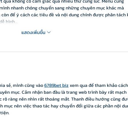
ớt qua không có cảm giác quá nhiều thứ cùng lúc. Menu cũng 
úp mình nhanh chóng chuyển sang những chuyên mục khác mà 
 còn để ý cách các tiêu đề và nội dung chính được phân tách 
 dễ hình…
แสดงเพิ่มขึ้น
ia sẻ, mình cũng vào 
6789bet biz
 xem qua để tham khảo cách
uyên mục. Cảm nhận ban đầu là trang web trình bày rất mạch l
ực rõ ràng nên nhìn rất thoáng mắt. Thanh điều hướng cũng đư
nh mục nên việc thao tác hay chuyển đổi giữa các phần nội du
tiện.