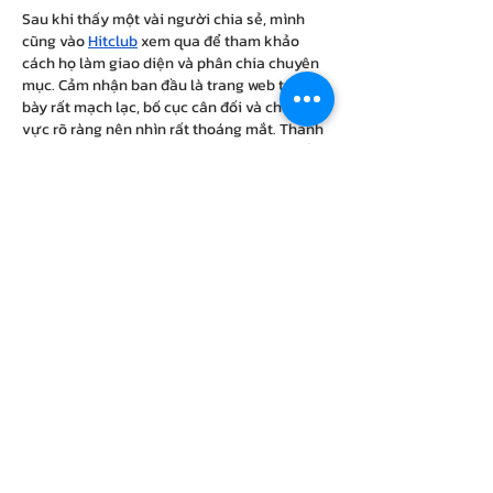
Sau khi thấy một vài người chia sẻ, mình 
cũng vào 
Hitclub
 xem qua để tham khảo 
cách họ làm giao diện và phân chia chuyên 
mục. Cảm nhận ban đầu là trang web trình 
bày rất mạch lạc, bố cục cân đối và chia khu 
vực rõ ràng nên nhìn rất thoáng mắt. Thanh 
điều hướng cũng được làm trực quan, hiển 
thị đủ danh mục nên việc thao tác hay 
chuyển đổi giữa các phần nội dung cực kỳ…
แสดงเพิ่มขึ้น
ถูกใจ
ตอบกลับ
Guest
11 ชั่วโมงที่แล้ว
ได้รับ 4 เต็ม 5 ดาว
Trong quá trình đọc các thảo luận, mình có 
để ý thấy 
XX8
 được nhắc qua nên thử vào 
xem cho biết. Mình chỉ xem nhanh tổng thể 