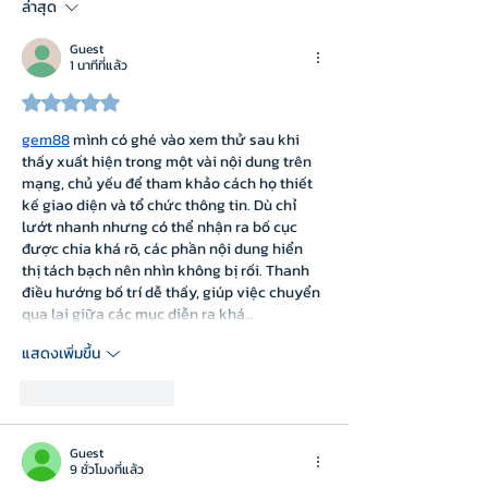
เจาะลึกทั้งนโยบาย
ล่าสุด
มือสนับสนุนการเรีย
Guest
CMU OBE
1 นาทีที่แล้ว
ได้รับ 5 เต็ม 5 ดาว
gem88
 mình có ghé vào xem thử sau khi 
thấy xuất hiện trong một vài nội dung trên 
mạng, chủ yếu để tham khảo cách họ thiết 
kế giao diện và tổ chức thông tin. Dù chỉ 
lướt nhanh nhưng có thể nhận ra bố cục 
được chia khá rõ, các phần nội dung hiển 
thị tách bạch nên nhìn không bị rối. Thanh 
điều hướng bố trí dễ thấy, giúp việc chuyển 
qua lại giữa các mục diễn ra khá…
แสดงเพิ่มขึ้น
ถูกใจ
ตอบกลับ
Guest
9 ชั่วโมงที่แล้ว