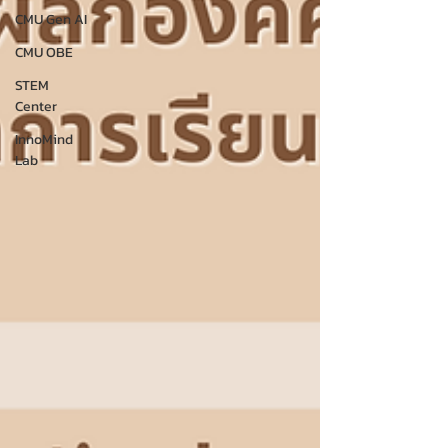
CMU Gen AI
CMU OBE
STEM
Center
InnoMind
Lab