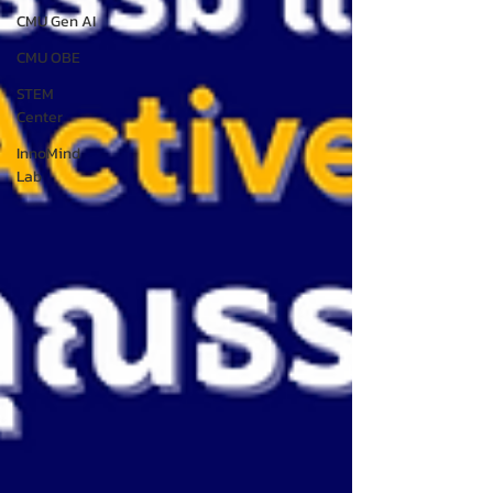
CMU Gen AI
CMU OBE
STEM
Center
InnoMind
Lab