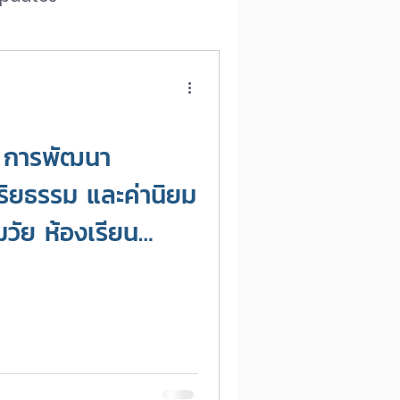
Gen AI
CMU OBE
] การพัฒนา
ิยธรรม และค่านิยม
วัย ห้องเรียน
rning สู่การพัฒนา
ิยธรรม และค่านิยม
วัย