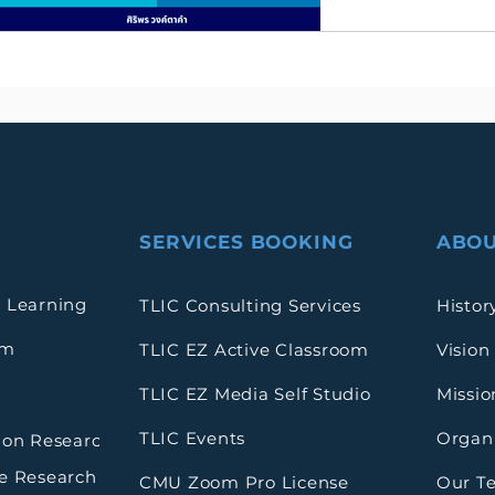
SERVICES BOOKING
ABOU
 Learning
TLIC Consulting Services
Histor
rm
TLIC EZ Active Classroom
Vision
TLIC EZ Media Self Studio
Missio
TLIC Events
Organi
ion Research
e Research
CMU Zoom Pro License
Our T