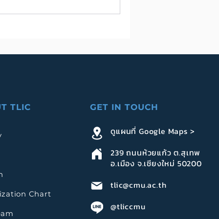
T TLIC
GET IN TOUCH
ดูแผนที่ Google Maps >
y
239
ถนนห้วยแก้ว ต.สุเทพ
อ.เมือง จ.เชียงใหม่ 50200
n
tlic@cmu.ac.th
zation Chart
@tliccmu
eam