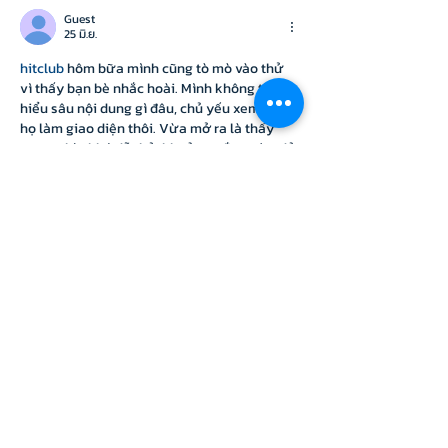
สร้าง MOOC ยอดนิยม
Classroom
Guest
25 มิ.ย.
hitclub
 hôm bữa mình cũng tò mò vào thử 
vì thấy bạn bè nhắc hoài. Mình không tìm 
hiểu sâu nội dung gì đâu, chủ yếu xem cách 
họ làm giao diện thôi. Vừa mở ra là thấy 
trang nhìn khá dễ thở, khoảng trắng vừa đủ 
nên không bị rối mắt. Mấy phần thông tin 
được chia thành từng khối rõ ràng, kiểu 
lướt nhanh vẫn biết mình đang ở mục nào 
chứ không phải căng mắt dò. Mình…
แสดงเพิ่มขึ้น
ถูกใจ
ตอบกลับ
Guest
21 มิ.ย.
I’m usually allergic to game pages that try 
way too hard, but this one felt pretty chill. I 
skimmed for like 20 seconds and already 