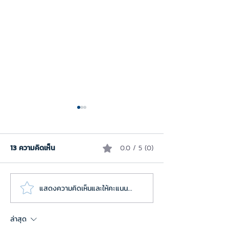
13 ความคิดเห็น
0.0 / 5 (0)
แสดงความคิดเห็นและให้คะแนน...
เปิดสูตรลับ MOOC ดึงดูดใจ:
พลิกห้องเรียน เปล
ร่วมแบ่งปันประสบการณ์โดย
สอน สู่การพัฒนากา
อ.ดร.ณฐวัฒน์ ล่องทอง ผู้
ในศตวรรษที่ 21 ก
ล่าสุด