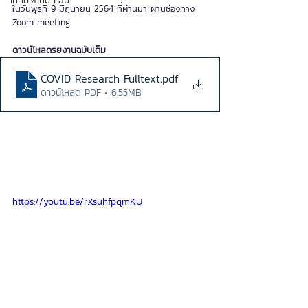
InnoMind Lab
ในวันพุธที่ 9 มิถุนายน 2564 ที่ผ่านมา ผ่านช่องทาง 
Zoom meeting
ดาวน์โหลดรยงานฉบับเต็ม
COVID Research Fulltext
.pdf
ดาวน์โหลด PDF • 6.55MB
https://youtu.be/rXsuhfpqmKU