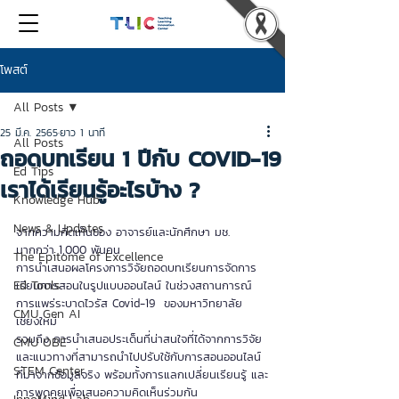
โพสต์
All Posts
25 มี.ค. 2565
ยาว 1 นาที
All Posts
ถอดบทเรียน 1 ปีกับ COVID-19
Ed Tips
เราได้เรียนรู้อะไรบ้าง ?
Knowledge Hub
News & Updates
จากความคิดเห็นของ อาจารย์และนักศึกษา มช. 
มากกว่า 1,000 พันคน
The Epitome of Excellence
การนำเสนอผลโครงการวิจัยถอดบทเรียนการจัดการ
Ed Tools
เรียนการสอนในรูปแบบออนไลน์ ในช่วงสถานการณ์
การแพร่ระบาดไวรัส Covid-19  ของมหาวิทยาลัย
CMU Gen AI
เชียงใหม่
รวมถึง การนำเสนอประเด็นที่น่าสนใจที่ได้จากการวิจัย 
CMU OBE
และแนวทางที่สามารถนำไปปรับใช้กับการสอนออนไลน์ 
STEM Center
ที่มาจากข้อมูลจริง พร้อมทั้งการแลกเปลี่ยนเรียนรู้ และ
การพูดคุยเพื่อเสนอความคิดเห็นร่วมกัน