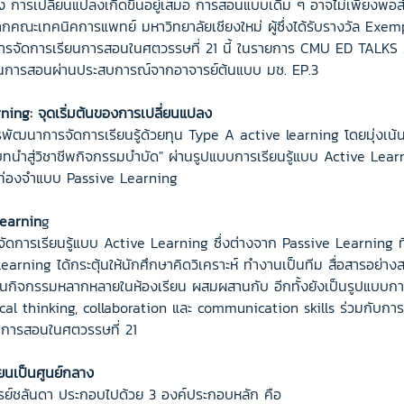
่ง การเปลี่ยนแปลงเกิดขึ้นอยู่เสมอ การสอนแบบเดิม ๆ อาจไม่เพียงพอส
ากคณะเทคนิคการแพทย์ มหาวิทยาลัยเชียงใหม่ ผู้ซึ่งได้รับรางวัล Exem
ารจัดการเรียนการสอนในศตวรรษที่ 21 นี้ ในรายการ CMU ED TALKS 
ยนการสอนผ่านประสบการณ์จากอาจารย์ต้นแบบ มช. EP.3
ing: จุดเริ่มต้นของการเปลี่ยนแปลง
ารพัฒนาการจัดการเรียนรู้ด้วยทุน Type A active learning โดยมุ่งเน
ทนำสู่วิชาชีพกิจกรรมบำบัด" ผ่านรูปแบบการเรียนรู้แบบ Active Learn
รท่องจำแบบ Passive Learning
Learnin
g
รจัดการเรียนรู้แบบ Active Learning ซึ่งต่างจาก Passive Learning 
earning ได้กระตุ้นให้นักศึกษาคิดวิเคราะห์ ทำงานเป็นทีม สื่อสารอย่างส
นกิจกรรมหลากหลายในห้องเรียน ผสมผสานกับ อีกทั้งยังเป็นรูปแบบการเรี
ical thinking, collaboration และ communication skills ร่วมกับการใ
นการสอนในศตวรรษที่ 21
ียนเป็นศูนย์กลาง
์ชลันดา ประกอบไปด้วย 3 องค์ประกอบหลัก คือ