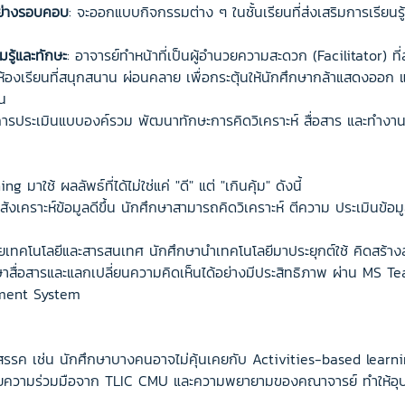
ย่างรอบคอบ
: จะออกแบบกิจกรรมต่าง ๆ ในชั้นเรียนที่ส่งเสริมการเรียนร
รู้และทักษะ
: อาจารย์ทำหน้าที่เป็นผู้อำนวยความสะดวก (Facilitator) 
ยให้ห้องเรียนที่สนุกสนาน ผ่อนคลาย เพื่อกระตุ้นให้นักศึกษากล้าแสดงออก
น
นการประเมินแบบองค์รวม พัฒนาทักษะการคิดวิเคราะห์ สื่อสาร และทำงาน
าใช้ ผลลัพธ์ที่ได้ไม่ใช่แค่ "ดี" แต่ "เกินคุ้ม" ดังนี้
สังเคราะห์ข้อมูลดีขึ้น นักศึกษาสามารถคิดวิเคราะห์ ตีความ ประเมินข้อมู
ยเทคโนโลยีและสารสนเทศ นักศึกษานำเทคโนโลยีมาประยุกต์ใช้ คิดสร้าง
สื่อสารและแลกเปลี่ยนความคิดเห็นได้อย่างมีประสิทธิภาพ ผ่าน MS Team
ment System
สรรค เช่น นักศึกษาบางคนอาจไม่คุ้นเคยกับ Activities-based learn
ยความร่วมมือจาก TLIC CMU และความพยายามของคณาจารย์ ทำให้อุปสรร