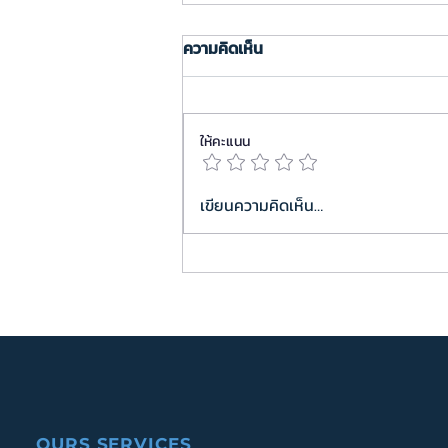
ความคิดเห็น
ให้คะแนน
เปลี่ยน “การสอน” ให้เป็น “การ
เขียนความคิดเห็น…
เรียนรู้” : การแบ่งปัน
ประสบการณ์การสอนจาก
ผศ.ทพญ. ดร. พิมพ์เดือน รังสิยา
กูล
OURS SERVICES