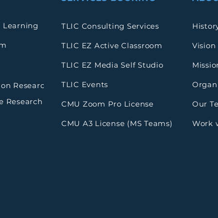
 Learning
TLIC Consulting Services
Histor
rm
TLIC EZ Active Classroom
Vision
TLIC EZ Media Self Studio
Missio
TLIC Events
Organi
ion Research
e Research
CMU Zoom Pro License
Our T
CMU A3 License (MS Teams)
Work 