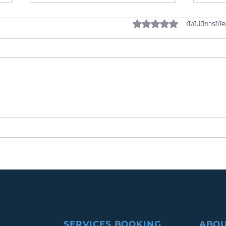
ได้รับ 0 เต็ม 5 ดาว
ยังไม่มีการให้
เปิดสูตรลับ MOOC ดึงดูดใจ:
พลิกห
ร่วมแบ่งปันประสบการณ์โดย
การพ
อ.ดร.ณฐวัฒน์ ล่องทอง ผู้สร้าง
ที่ 2
MOOC ยอดนิยม
SERVICES BOOKING
ABOU