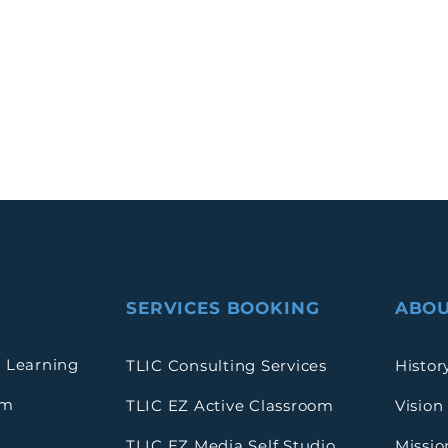
SERVICES BOOKING
ABOU
 Learning
TLIC Consulting Services
Histor
rm
TLIC EZ Active Classroom
Vision
TLIC EZ Media Self Studio
Missio