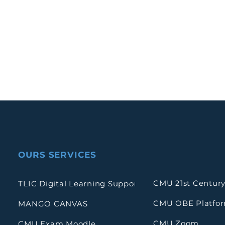
OURS SERVICES
CMU 21st Century
TLIC Digital Learning Support
CMU OBE Platfo
MANGO CANVAS
CMU Zoom
CMU Exam Moodle