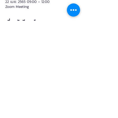
22 เม.ย. 2565 09:00 – 12:00
Zoom Meeting
เกี่ยวกับอีเวนท์
อาจารย์มช. ไม่ควรพลาด 
📌แนะนำวิธีใช้งานห้องสตูดิโอ @tlic
📌โปรแกรมผลิตสื่ออย่างง่ายที่น่าสนใจ เช่น 
Logitech capture, Powerpoint Recorder, 
Canva
📌การใช้ OBS ในการ Live สดผ่าน Facebook 
  Zoom  และMsteams
📌Q&A ตอบทุกปัญหาที่อาจารย์สงสัย
แชร์อีเวนท์นี้
Teaching and Learning Innovation Center, Chiang Mai