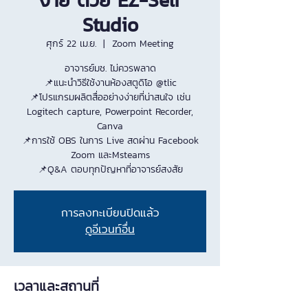
ง่าย ด้วย EZ-Self
Studio
ศุกร์ 22 เม.ย.
  |  
Zoom Meeting
อาจารย์มช. ไม่ควรพลาด
📌แนะนำวิธีใช้งานห้องสตูดิโอ @tlic
📌โปรแกรมผลิตสื่ออย่างง่ายที่น่าสนใจ เช่น
Logitech capture, Powerpoint Recorder,
Canva
📌การใช้ OBS ในการ Live สดผ่าน Facebook
Zoom และMsteams
📌Q&A ตอบทุกปัญหาที่อาจารย์สงสัย
การลงทะเบียนปิดแล้ว
ดูอีเวนท์อื่น
เวลาและสถานที่