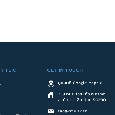
T TLIC
GET IN TOUCH
ดูแผนที่ Google Maps >
y
239
ถนนห้วยแก้ว ต.สุเทพ
อ.เมือง จ.เชียงใหม่ 50200
n
tlic@cmu.ac.th