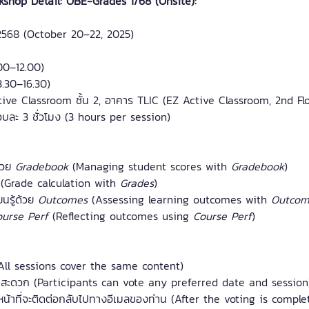
kshop Detail: OBE-Grades 1/68 (Onsite):
2568 (October 20–22, 2025)
00–12.00)
3.30–16.30)
tive Classroom ชั้น 2, อาคาร TLIC (EZ Active Classroom, 2nd Flo
บละ 3 ชั่วโมง (3 hours per session)
้วย 
Gradebook 
(Managing student scores with 
Gradebook
)
 
(Grade calculation with 
Grades
)
นรู้ด้วย 
Outcomes 
(Assessing learning outcomes with 
Outcom
urse Perf
 (Reflecting outcomes using 
Course Perf
)
(All sessions cover the same content)
บที่สะดวก (Participants can vote any preferred date and session
าหน้าที่จะติดต่อกลับไปทางอีเมลของท่าน (After the voting is comple