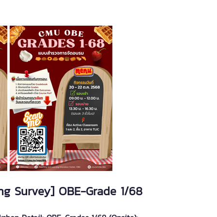
ng Survey] OBE-Grade 1/68