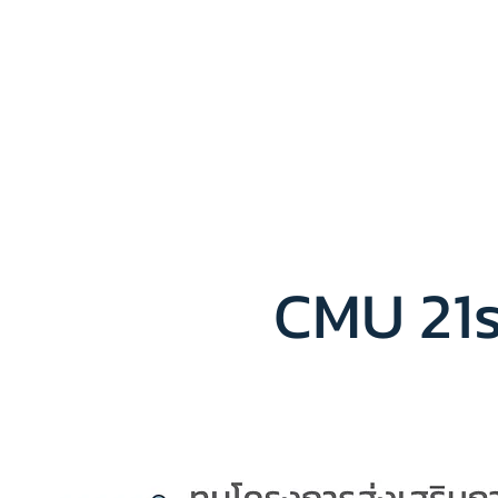
Home
All Services
Teacher
CMU 21s