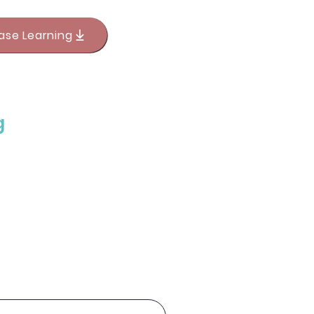
ase Learning
g