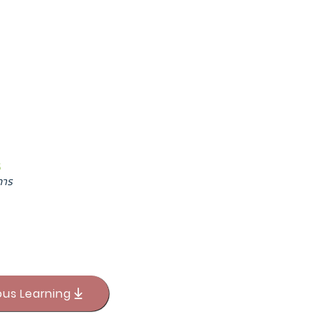
ร
การ
ous Learning