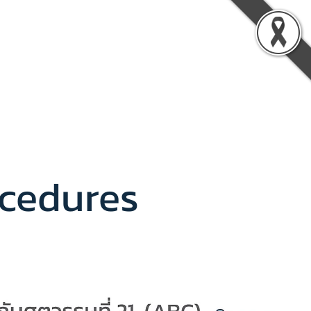
vation
About TLIC
Contact Us
ocedures