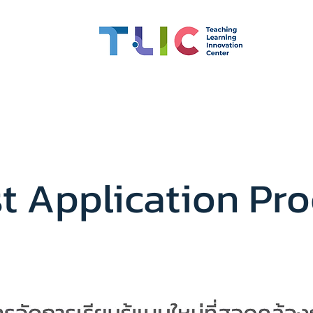
 Competency
Scholarships
CMU OBE
Learning Inno
t Application Pr