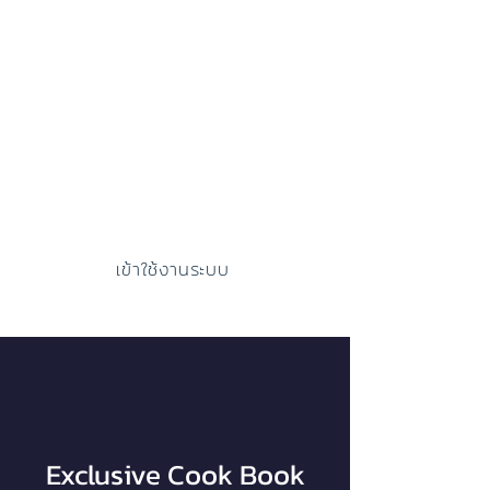
Grad
ing
ตัดเกรดออนไลน์ เพิ่มหมวดคะแนนได้เอง
และส่งผลลำดับขั้นไปยังสำนักทะเบียนฯ
สนับสนุนวิธีตัดเกรดที่หลากหลาย
พร้อมสร้างฟอร์ม มคอ.5 ให้อัตโนมัติ
เข้าใช้งานระบบ
คู่มือการใช้งาน
วิดิโอแนะนำ
Exclusive Cook Book