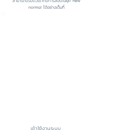
สามารถปรับตัวเข้ากับการสอบในยุค new
normal ได้อย่างเต็มที่
CMU
Exam
Moodl
e
เครื่องมือจัดการข้อสอบ และดำเนินการสอบ
มีรูปแบบข้อสอบกว่า 32 รูปแบบ
สนับสนุนข้อสอบแบบปรนัยและอัตนัย
รองรับผู้สอบพร้อมกันจำนวนมาก
เข้าใช้งานระบบ