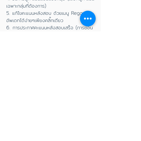
เฉพาะกลุ่มที่ต้องการ)
5. แก้ไขคะแนนหลังสอบ ด้วยเมนู Regade
อัพเดทได้ง่ายๆเพียงคลิ๊กเดียว
6. การประกาศคะแนนหลังสอบเสร็จ (การซ่อน
และการแสดงคะแนน)
เนื้อหาสำหรับหลังสอบ
Online Exam Webinar
Midterm 1/64