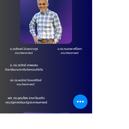
อ.วรลักษณ์ อังศุวรางกูร
อ.ดร.กมลภพ ศรีโสภา
คณะวิทยาศาสตร์
คณะวิทยาศาสตร์
อ. ดร.วรวิทย์ เทพแสน
วิทยาลัยนานาชาตินวัตกรรมดิจิทัล
รศ. ดร.พรรัตน์ วัฒนกสิวิชช์
คณะวิทยาศาสตร์
ผศ. ดร.อุดมโชค อาษาวิมลกิจ
คณะรัฐศาสตร์และรัฐประศาสนศาสตร์