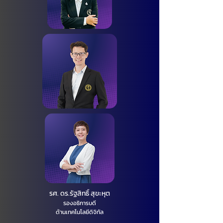
รศ. ดร.รัฐสิทธิ์ สุขะหุต
รองอธิการบดี​
ด้านเทคโนโลยีดิจิทัล