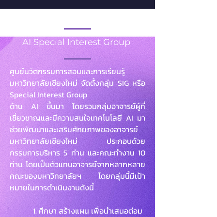
AI Special Interest Group
ศูนย์นวัตกรรมการสอนและการเรียนรู้
มหาวิทยาลัยเชียงใหม่ จัดตั้งกลุ่ม SIG หรือ
Special Interest Group
ด้าน AI ขึ้นมา โดยรวมกลุ่มอาจารย์ผู้ที่
เชี่ยวชาญและมีความสนใจเทคโนโลยี AI มา
ช่วยพัฒนาและเสริมศักยภาพของอาจารย์
มหาวิทยาลัยเชียงใหม่ ประกอบด้วย
กรรมการบริหาร 5 ท่าน และคณะทำงาน 10
ท่าน โดยเป็นตัวแทนอาจารย์จากหลากหลาย
คณะของมหาวิทยาลัยฯ โดยกลุ่มนี้มีเป้า
หมายในการดำเนินงานดังนี้
1. ศึกษา สร้างแผน เพื่อนำเสนอต่อม