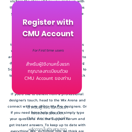
visitors the story of how you came up with
the idea for your business and what makes
you different from your competitors. Make
your company stand out and show your
Register with
visitors who you are.
CMU Account
At Wix we're passionate about making
templates that allow you to build fabulous
websites and it's all thanks to the support
For First time users
and feedback from users like you! Keep up to
date with New Releases and what's Coming
สำหรับผู้ใช้งานครั้งแรก
Soon in Wix ellaneous in Support. Feel free to
กรุณาลงทะเบียนด้วย
tell us what you think and give us feedback
CMU Account ของท่าน
in the Wix Forum.
If you'd like to benefit from a professional
designer's touch, head to the Wix Arena and
connect with one of our Wix Pro designers. Or
สำหรับผู้ที่ใช้งานครั้งแรก
โปรดลงทะเบียนด้วย
if you need more help you can simply type
CMU Account ของท่าน
your questions into the Support Forum and
get instant answers. To keep up to date with
หลังจากนั้นท่านสามารถ
everything Wix, including tips we think are