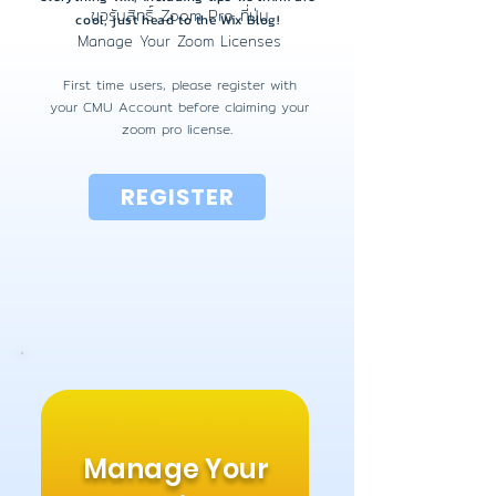
ขอรับสิทธิ์ Zoom Pro ที่ปุ่ม
cool, just head to the Wix Blog!
Manage Your Zoom Licenses
First time users,
please register with
your CMU Account before claiming your
zoom pro license.
REGISTER
Manage Your