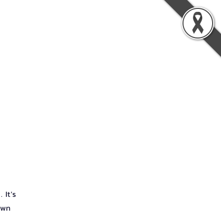
vation
About TLIC
Contact Us
 It's
own