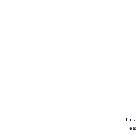
Home
All Services
Teacher
I'm 
ea