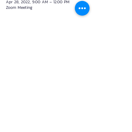
Apr 28, 2022, 9:00 AM – 12:00 PM
Zoom Meeting
เกี่ยวกับอีเวนท์
อาจารย์มช. ไม่ควรพลาด 
📌แนะนำวิธีใช้งานห้องสตูดิโอ @tlic
📌โปรแกรมผลิตสื่ออย่างง่ายที่น่าสนใจ เช่น 
Logitech capture, Powerpoint Recorder, 
Canva
📌การใช้ OBS ในการ Live สดผ่าน Facebook 
  Zoom  และMsteams
📌Q&A ตอบทุกปัญหาที่อาจารย์สงสัย
แชร์อีเวนท์นี้
Teaching and Learning Innovation Center. All rights reserved.