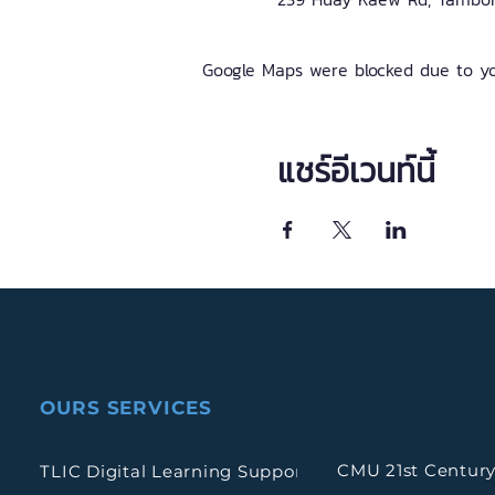
Google Maps were blocked due to you
แชร์อีเวนท์นี้
OURS SERVICES
CMU 21st Century
TLIC Digital Learning Support