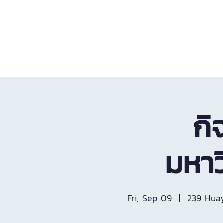
Home
All Services
Teacher
กิ
มหาว
Fri, Sep 09
  |  
239 Hua