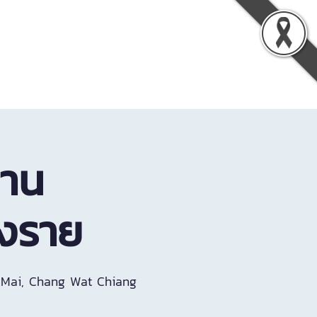
vation
About TLIC
Contact Us
งาน
ยงราย
Mai, Chang Wat Chiang