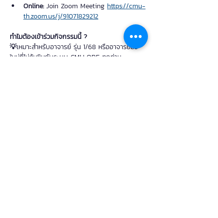
Online:
 Join Zoom Meeting 
https://cmu-
th.zoom.us/j/91071829212
ทำไมต้องเข้าร่วมกิจกรรมนี้ ?
💡
เหมาะสำหรับอาจารย์ รุ่น 1/68 หรืออาจารย์มือ
ใหม่ที่ไม่คุ้นชินกับระบบ CMU OBE ทุกท่าน
💡มีให้เลือก 2 รอบ (เช้า/บ่าย) เนื้อหาเหมือนกัน 
เน้นรูปแบบ Online & Onsite
💡โอกาสสร้างคอนเนคชั่นกับอาจารย์จากคณะและ
หลักสูตรอื่น
💡เรียนรู้การใช้งานระบบจากทีม TLIC โดยตรง!
กิจกรรมนี้มีอะไรบ้าง ?
✅กิจกรรมที่ 1: 
บันทึกและจัดการคะแนนผู้เรียนด้วย 
Gradebook
✅กิจกรรมที่ 2: 
ออกแบบรายวิชาด้วย Course 
Spec
✅กิจกรรมที่ 3: 
ถาม-ตอบ ประเด็นต่าง ๆ
---
ติดต่อสอบถามเพิ่มเติม