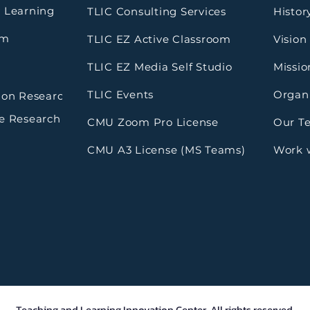
 Learning
TLIC Consulting Services
Histor
rm
TLIC EZ Active Classroom
Vision
TLIC EZ Media Self Studio
Missio
TLIC Events
Organi
ion Research
e Research
CMU Zoom Pro License
Our T
CMU A3 License (MS Teams)
Work 
Teaching and Learning Innovation Center. All rights reserved.