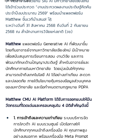
InnoMind Lab
🎉 ทีมอาจารย์ตัวแทน SIG AI มหาวิทยาลัยเชียงใหม่ 
ได้เข้าร่วมประกวด “งานประกวดผลงานประดิษฐ์คิดค้น 
ประจำปีงบประมาณ 2569” พร้อมนำแพลตฟอร์ม 
Matthew ขึ้นเวทีนำเสนอ! 🚀
ระหว่างวันที่ 31 สิงหาคม 2568 ถึงวันที่ 2 กันยายน 
2568 ณ สำนักงานการวิจัยแห่งชาติ (วช.)
Matthew 
แพลตฟอร์ม Generative AI ที่พัฒนาขึ้น
โดยทีมอาจารย์จากมหาวิทยาลัยเชียงใหม่ มีเป้าหมาย
เพื่อสนับสนุนการเรียนการสอน งานวิจัย และการ
พัฒนาทักษะด้านปัญญาประดิษฐ์ สำหรับอาจารย์และ
นักศึกษาภายในมหาวิทยาลัย  โดยมุ่งเน้นให้ทุกคน
สามารถเข้าถึงเทคโนโลยี AI ได้อย่างเท่าเทียม สะดวก 
และปลอดภัย ภายใต้นโยบายคุ้มครองข้อมูลส่วนบุคคล
ของมหาวิทยาลัย และข้อกำหนดตามกฎหมาย PDPA
Matthew CMU AI Platform ได้รับการออกแบบให้มีน
วัตกรรมที่โดดเด่นและครอบคลุมใน 4 มิติสำคัญดังนี้
1. การเข้าถึงและความเท่าเทียม 
ระบบบริหารจัด
การโควต้า AI แบบรวมศูนย์ เปิดโอกาสให้
นักศึกษาทุกคนเข้าถึงเครื่องมือ AI คุณภาพสูง
อย่างเสมอภาค พร้อมเครื่องมือ Meta Prompt 