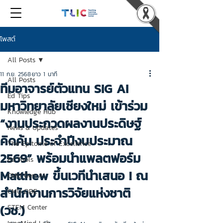
โพสต์
All Posts
11 ก.ย. 2568
ยาว 1 นาที
All Posts
ทีมอาจารย์ตัวแทน SIG AI
Ed Tips
มหาวิทยาลัยเชียงใหม่ เข้าร่วม
Knowledge Hub
“งานประกวดผลงานประดิษฐ์
News & Updates
คิดค้น ประจำปีงบประมาณ
The Epitome of Excellence
2569” พร้อมนำแพลตฟอร์ม
Ed Tools
Matthew ขึ้นเวทีนำเสนอ ! ณ
CMU Gen AI
สำนักงานการวิจัยแห่งชาติ
CMU OBE
(วช.)
STEM Center