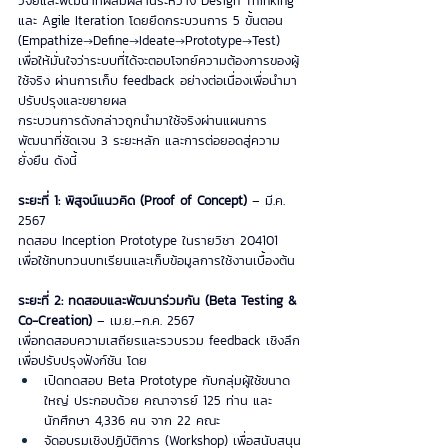
วิจัยและพัฒนาที่ผสมผสานระหว่าง Design Thinking 
และ Agile Iteration โดยยึดกระบวนการ 5 ขั้นตอน 
(Empathize→Define→Ideate→Prototype→Test) 
เพื่อให้มั่นใจว่าระบบที่ได้จะตอบโจทย์ความต้องการของผู้
ใช้จริง ผ่านการเก็บ feedback อย่างต่อเนื่องเพื่อนำมา
ปรับปรุงและขยายผล
กระบวนการดังกล่าวถูกนำมาใช้จริงผ่านแผนการ
พัฒนาที่ชัดเจน 3 ระยะหลัก และการต่อยอดสู่ความ
ยั่งยืน ดังนี้
ระยะที่ 1: พิสูจน์แนวคิด (Proof of Concept)
 – มี.ค. 
2567
ทดสอบ Inception Prototype ในรายวิชา 204101 
เพื่อใช้ทบทวนบทเรียนและเก็บข้อมูลการใช้งานเบื้องต้น
ระยะที่ 2: ทดสอบและพัฒนาร่วมกัน (Beta Testing & 
Co-Creation)
 – เม.ย.–ก.ค. 2567
เพื่อทดสอบความเสถียรและรวบรวม feedback เชิงลึก
เพื่อปรับปรุงฟังก์ชัน โดย
เปิดทดสอบ Beta Prototype กับกลุ่มผู้ใช้ขนาด
ใหญ่ ประกอบด้วย คณาจารย์ 125 ท่าน และ
นักศึกษา 4,336 คน จาก 22 คณะ
จัดอบรมเชิงปฏิบัติการ (Workshop) เพื่อสนับสนุน