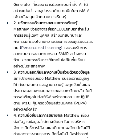
Generator ที่ช่วยอาจารย์ออกแบบคำสั่ง AI ได้
อย่างแม่นยำ ลดอุปสรรคด้านเทคนิคในการใช้ AI 
เพื่อสนับสนุนเป้าหมายการเรียนรู้
2. นวัตกรรมด้านการสอนและการเรียนรู้ 
Matthew ช่วยอาจารย์ออกแบบแชทบอทสำหรับ
การเรียนรู้เฉพาะบุคคล สร้างบทสนทนาและ
กิจกรรมที่ตอบโจทย์ความต้องการของผู้เรียนแต่ละ
คน 
(Personalized Learning)
และรองรับการ
ออกแบบการสอนตามกรอบ SAMR อย่างครบ
ถ้วน ช่วยยกระดับการใช้เทคโนโลยีในชั้นเรียน
อย่างมีประสิทธิภาพ
3. ความปลอดภัยและความเป็นส่วนตัวของข้อมูล 
สถาปัตยกรรมของ Matthew รับรองว่าข้อมูลผู้
ใช้ ทั้งบทสนทนาและฐานความรู้ จะถูกจัดเก็บและ
ประมวลผลเฉพาะบนคลาวด์ของมหาวิทยาลัย ไม่มี
การส่งข้อมูลไปยังเซิร์ฟเวอร์ภายนอก และปฏิบัติ
ตาม พ.ร.บ. คุ้มครองข้อมูลส่วนบุคคล (PDPA) 
อย่างเคร่งครัด
4. ความยั่งยืนและการขยายผล 
Matthew เชื่อม
ต่อกับฐานข้อมูลสำนักทะเบียนฯ ในการบริหาร
จัดการสิทธิ์การใช้งานและติดตามผลโดยอัตโนมัติ 
ช่วยลดภาระงานธุรการ อีกทั้งยังมี Dashboard 