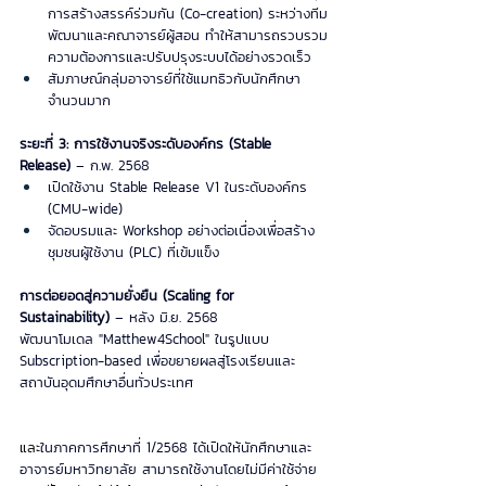
การสร้างสรรค์ร่วมกัน (Co-creation) ระหว่างทีม
พัฒนาและคณาจารย์ผู้สอน ทำให้สามารถรวบรวม
ความต้องการและปรับปรุงระบบได้อย่างรวดเร็ว
สัมภาษณ์กลุ่มอาจารย์ที่ใช้แมทธิวกับนักศึกษา
จำนวนมาก
ระยะที่ 3: การใช้งานจริงระดับองค์กร (Stable 
Release)
 – ก.พ. 2568
เปิดใช้งาน Stable Release V1 ในระดับองค์กร 
(CMU-wide)
จัดอบรมและ Workshop อย่างต่อเนื่องเพื่อสร้าง
ชุมชนผู้ใช้งาน (PLC) ที่เข้มแข็ง
การต่อยอดสู่ความยั่งยืน (Scaling for 
Sustainability)
– หลัง มิ.ย. 2568 
พัฒนาโมเดล "Matthew4School" ในรูปแบบ 
Subscription-based เพื่อขยายผลสู่โรงเรียนและ
สถาบันอุดมศึกษาอื่นทั่วประเทศ
และ
ในภาคการศึกษาที่ 1/2568 ได้เปิดให้นักศึกษาและ
อาจารย์มหาวิทยาลัย สามารถใช้งานโดยไม่มีค่าใช้จ่าย 