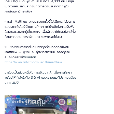
โดยมีปัจจุบันได้มีผู้ใช้งานสะสมกว่า 14,000 คน ข้อมูล
เชิงตัวเลขเหล่านี้สะท้อนถึงการตอบรับที่ดีจากผู้ใช้
ภายในมหาวิทยาลัยฯ
การนำ Matthew มาประกวดครั้งนี้ไม่เพียงแค่ต้องการ
แสดงเทคโนโลยีด้านการศึกษา แต่ยังเปิดโอกาสรับฟัง
ข้อเสนอแนะจากผู้เชี่ยวชาญ เพื่อพัฒนาให้ตอบโจทย์ทั้ง
ด้านการสอน การวิจัย และเชิงพาณิชย์ต่อไป
✨ เชิญชวนอาจารย์และนิสิตทุกท่านทดลองใช้งาน 
Matthew — ผู้ช่วย AI คู่ใจของชาวมช. คลิกดูราย
ละเอียดและวิธี
ใช้งานได้ที่: 
https://www.info.tlic.cmu.ac.th/matthew
มาร่วมเป็นส่วนหนึ่งในการพัฒนา AI เพื่อการศึกษา
พร้อมให้กำลังใจทีม SIG AI ของเราบนเวทีประกวดด้วย
นะคะ! 🙏💡